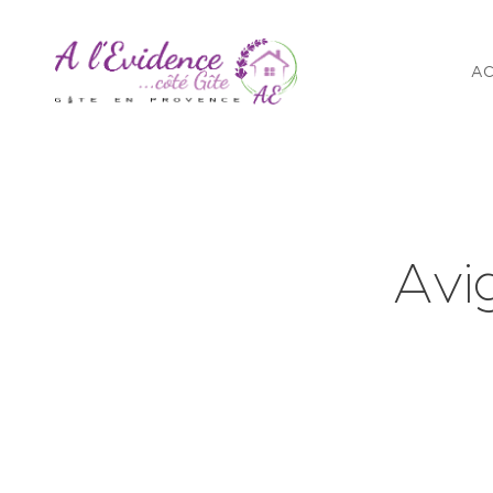
AC
Avi